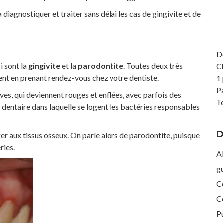
diagnostiquer et traiter sans délai les cas de gingivite et de
D
i sont la
gingivite
et la
parodontite
. Toutes deux très
C
ment en prenant rendez-vous chez votre dentiste.
1 
P
ves, qui deviennent rouges et enflées, avec parfois des
Te
 dentaire dans laquelle se logent les bactéries responsables
D
ger aux tissus osseux. On parle alors de parodontite, puisque
éries.
Ab
g
C
C
Pu