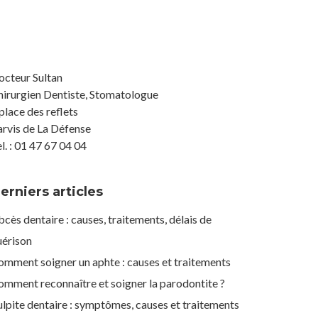
octeur Sultan
hirurgien Dentiste, Stomatologue
place des reflets
arvis de La Défense
l. : 01 47 67 04 04
erniers articles
cès dentaire : causes, traitements, délais de
uérison
omment soigner un aphte : causes et traitements
omment reconnaître et soigner la parodontite ?
lpite dentaire : symptômes, causes et traitements