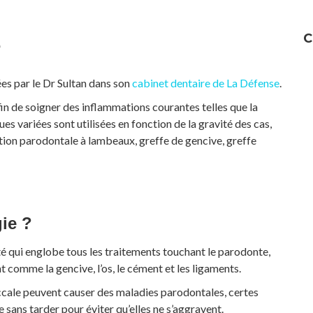
C
e
ées par le Dr Sultan dans son
cabinet dentaire de La Défense
.
n de soigner des inflammations courantes telles que la
ues variées sont utilisées en fonction de la gravité des cas,
ention parodontale à lambeaux, greffe de gencive, greffe
ie ?
té qui englobe tous les traitements touchant le parodonte,
nt comme la gencive, l’os, le cément et les ligaments.
uccale peuvent causer des maladies parodontales, certes
e sans tarder pour éviter qu’elles ne s’aggravent.