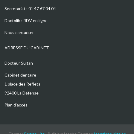
Secretariat :
01 47 67 04 04
Doctolib :
RDV en ligne
Nous contacter
ADRESSE DU CABINET
Docteur Sultan
Cabinet dentaire
1 place des Reflets
92400 La Défense
Plan d’accès
Theme:
Regina Lite
· Built by: Macho Themes
Mentions légales